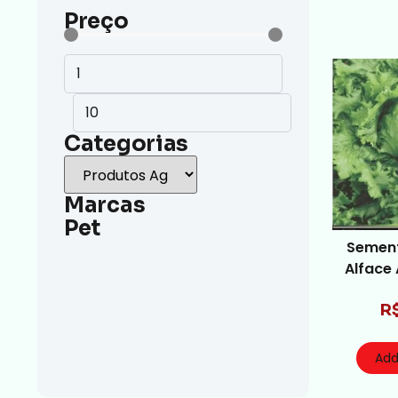
Preço
Categorias
Marcas
Pet
Sement
Alface
R
Add