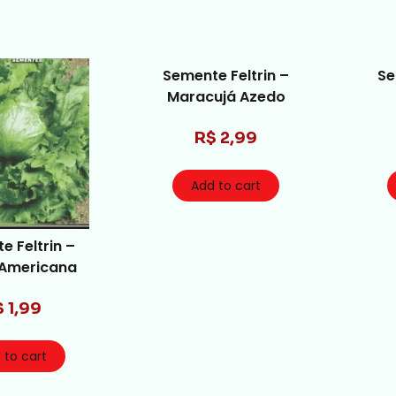
Semente Feltrin –
Se
Maracujá Azedo
R$
2,99
Add to cart
e Feltrin –
 Americana
$
1,99
 to cart