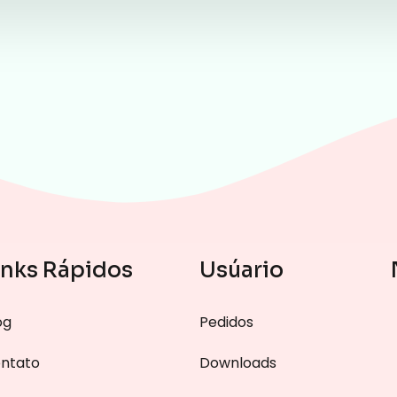
inks Rápidos
Usúario
og
Pedidos
ntato
Downloads