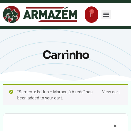
Produtos Agropecuár
Nutrição Animal
Carrinho
“Semente Feltrin – Maracujá Azedo” has
View cart
been added to your cart.
×